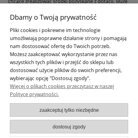
chcące zrealizować środki pozyskane z dotacji, służę
wsparciem merytorycznym oraz pomocą przy
Dbamy o Twoją prywatność
realizacji zamówienia oraz faktury VAT. Na życzenie
klienta wystawiam Certyfikat z uczestnictwa w
Pliki cookies i pokrewne im technologie
szkoleniu.
umożliwiają poprawne działanie strony i pomagają
nam dostosować ofertę do Twoich potrzeb.
Możesz zaakceptować wykorzystanie przez nas
wszystkich tych plików i przejść do sklepu lub
POMOC
dostosować użycie plików do swoich preferencji,
wybierając opcję "Dostosuj zgody".
MOJE KONTO
Więcej o plikach cookies przeczytasz w naszej
Polityce prywatności.
PŁATNOŚCI I DOSTAWA
zaakceptuj tylko niezbędne
INFORMACJE
dostosuj zgody
DANE ADRESOWE