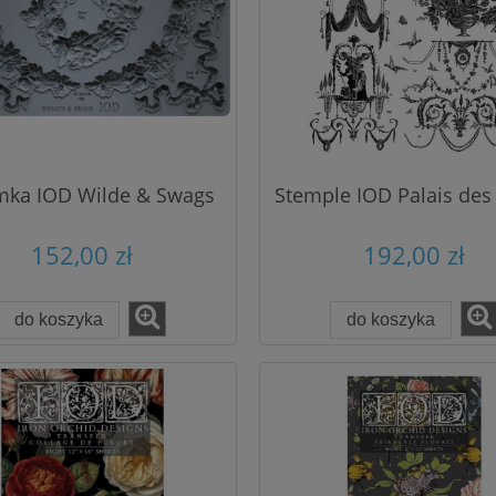
mka IOD Wilde & Swags
Stemple IOD Palais des 
152,00 zł
192,00 zł
do koszyka
do koszyka