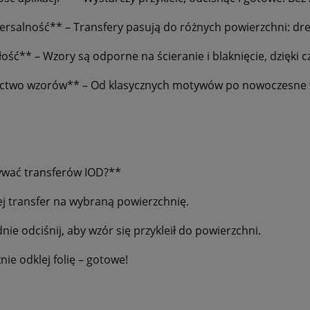
ersalność** – Transfery pasują do różnych powierzchni: drew
łość** – Wzory są odporne na ścieranie i blaknięcie, dzięki
ctwo wzorów** – Od klasycznych motywów po nowoczesne wzo
ywać transferów IOD?**
lej transfer na wybraną powierzchnię.
nie odciśnij, aby wzór się przykleił do powierzchni.
nie odklej folię – gotowe!