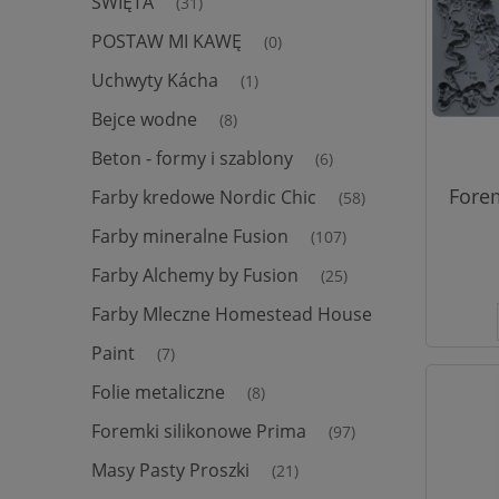
ŚWIĘTA
(31)
POSTAW MI KAWĘ
(0)
Uchwyty Kácha
(1)
Bejce wodne
(8)
Beton - formy i szablony
(6)
Fore
Farby kredowe Nordic Chic
(58)
Farby mineralne Fusion
(107)
Farby Alchemy by Fusion
(25)
Farby Mleczne Homestead House
Paint
(7)
Folie metaliczne
(8)
Foremki silikonowe Prima
(97)
Masy Pasty Proszki
(21)