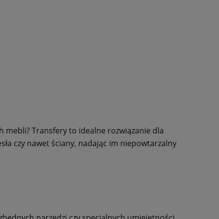
 mebli? Transfery to idealne rozwiązanie dla
zesła czy nawet ściany, nadając im niepowtarzalny
z zbędnych narzędzi czy specjalnych umiejętności.