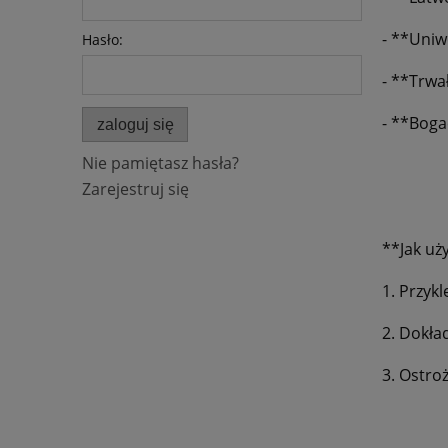
- **Uniw
Hasło:
- **Trwa
- **Boga
zaloguj się
Nie pamiętasz hasła?
Zarejestruj się
**Jak uż
1. Przyk
2. Dokład
3. Ostroż