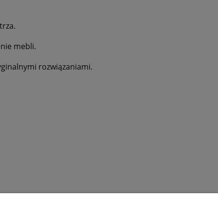
trza.
nie mebli.
yginalnymi rozwiązaniami.