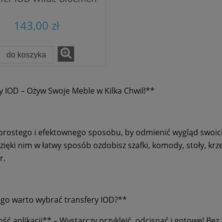
143,00 zł
r Fibres A1 Brass
Scarab
do koszyka
70,00 zł
y IOD – Ożyw Swoje Meble w Kilka Chwil!**
80,00 zł
regularna:
80,00 zł
niższa cena:
do koszyka
prostego i efektownego sposobu, by odmienić wygląd swoich
Dzięki nim w łatwy sposób ozdobisz szafki, komody, stoły, kr
r.
go warto wybrać transfery IOD?**
ość aplikacji** – Wystarczy przykleić, odcisnąć i gotowe! Be