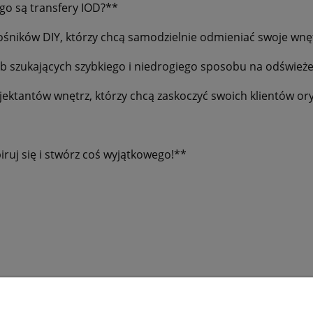
go są transfery IOD?**
łośników DIY, którzy chcą samodzielnie odmieniać swoje wnę
ób szukających szybkiego i niedrogiego sposobu na odświeże
ojektantów wnętrz, którzy chcą zaskoczyć swoich klientów or
iruj się i stwórz coś wyjątkowego!**