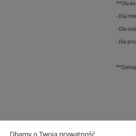
**Dla ko
- Dla mi
- Dla os
- Dla pr
**Zainsp
Dbamy o Twoją prywatność