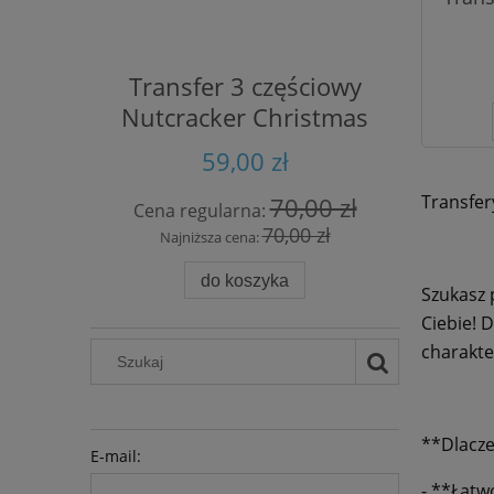
Transfer 3 częściowy
Papie
Nutcracker Christmas
59,00 zł
Transfer
70,00 zł
Cena regularna:
Cena 
70,00 zł
Najniższa cena:
Naj
do koszyka
Szukasz 
Ciebie! 
charakte
**Dlacze
E-mail:
- **Łatw