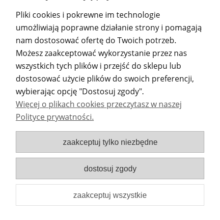
Pliki cookies i pokrewne im technologie
«
1
2
3
4
5
6
»
umożliwiają poprawne działanie strony i pomagają
nam dostosować ofertę do Twoich potrzeb.
Możesz zaakceptować wykorzystanie przez nas
wszystkich tych plików i przejść do sklepu lub
POMOC
dostosować użycie plików do swoich preferencji,
wybierając opcję "Dostosuj zgody".
MOJE KONTO
Więcej o plikach cookies przeczytasz w naszej
Polityce prywatności.
PŁATNOŚCI I DOSTAWA
zaakceptuj tylko niezbędne
INFORMACJE
dostosuj zgody
DANE ADRESOWE
zaakceptuj wszystkie