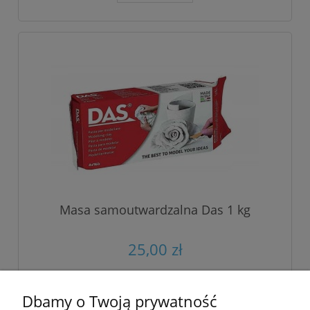
Masa samoutwardzalna Das 1 kg
25,00 zł
do koszyka
Dbamy o Twoją prywatność