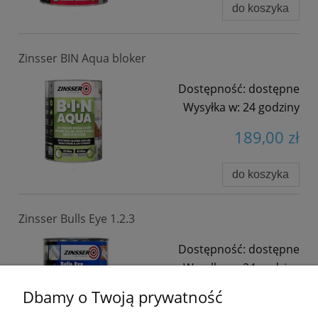
do koszyka
Zinsser BIN Aqua bloker
Dostępność:
dostępne
Wysyłka w:
24 godziny
189,00 zł
do koszyka
Zinsser Bulls Eye 1.2.3
Dostępność:
dostępne
Wysyłka w:
24 godziny
Dbamy o Twoją prywatność
99,00 zł