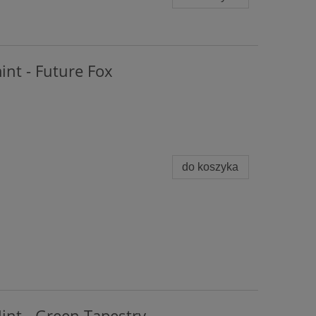
int - Future Fox
do koszyka
int - Green Tapestry