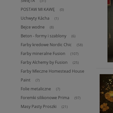
ŚWIĘTA
(31)
POSTAW MI KAWĘ
(0)
Uchwyty Kácha
(1)
Bejce wodne
(8)
Beton - formy i szablony
(6)
Farby kredowe Nordic Chic
(58)
Farby mineralne Fusion
(107)
Farby Alchemy by Fusion
(25)
Farby Mleczne Homestead House
Paint
(7)
Folie metaliczne
(7)
Foremki silikonowe Prima
(97)
Masy Pasty Proszki
(21)