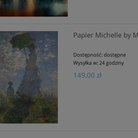
r Fibres A1 Brass
Scarab
Papier Michelle by M
70,00 zł
Dostępność:
dostępne
80,00 zł
regularna:
Wysyłka w:
24 godziny
80,00 zł
niższa cena:
149,00 zł
do koszyka